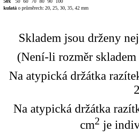
50x
50
60
70
80
90
100
kulatá
o průměrech: 20, 25, 30, 35, 42 mm
Skladem jsou drženy nej
(Není-li rozměr skladem 
Na atypická držátka razíte
2
Na atypická držátka razít
2
cm
je indi