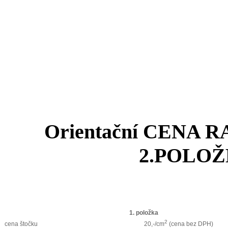
Orientační CENA 
2.POLOŽ
1. položka
2
cena štočku
20,-/cm
(cena bez DPH)