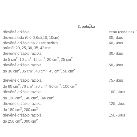
2. položka
dřevěná držátka
cena (cena bez
dřevěná lišta (0,6-0,8x5,10, 10cm)
30,- /kus
dřevěné držátko na kulaté razítko
60,- /kus
průměr 20, 25, 30, 35, 42 mm
dřevěné držátko razitka
30,- /kus
2
2
2
2
2
do 5 cm
, 10 cm
, 15 cm
, 20 cm
, 25 cm
dřevěné držátko razitka
50,- /kus
2
2
2
2
2
do 30 cm
, 35 cm
, 40 cm
, 45 cm
, 50 cm
dřevěné držátko razitka
75,- /kus
2
2
2
2
2
do 60 cm
, 70 cm
, 80 cm
, 90 cm
, 100 cm
dřevěné držátko razitka
100,- /kus
2
2
2
do 120 cm
, 140 cm
, 160 cm
dřevěné držátko razitka
125,- /kus
2
2
do 180 cm
, 200 cm
dřevěné držátko razitka
150,- /kus
2
2
do 250 cm
, 300 cm