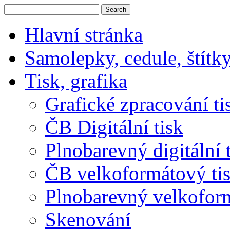
Hlavní stránka
Samolepky, cedule, štítk
Tisk, grafika
Grafické zpracování ti
ČB Digitální tisk
Plnobarevný digitální 
ČB velkoformátový ti
Plnobarevný velkoform
Skenování