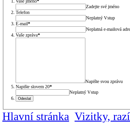
Vaše jméno
*
Zadejte své jméno
Telefon
Neplatný Vstup
E-mail
*
Neplatná e-mailová adr
Vaše zpráva
*
Napište svou zprávu
Napište slovem 20
*
Neplatný Vstup
Odeslat
Hlavní stránka
Vizitky, raz