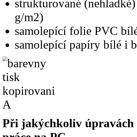
strukturované (nehladké)
g/m2)
samolepící folie PVC bílé 
samolepící papíry bílé i 
Při jakýchkoliv úpravách
práce na PC