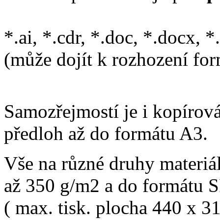
*.ai, *.cdr, *.doc, *.docx, *.x
(může dojít k rozhození fo
Samozřejmostí je i kopírov
předloh až do formátu A3.
Vše na různé druhy materiá
až 350 g/m2 a do formátu
( max. tisk. plocha 440 x 3