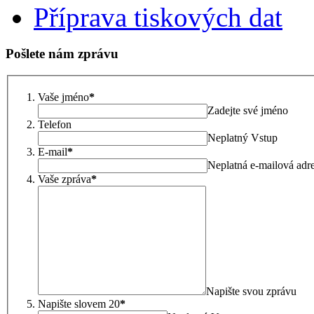
Příprava tiskových dat
Pošlete nám zprávu
Vaše jméno
*
Zadejte své jméno
Telefon
Neplatný Vstup
E-mail
*
Neplatná e-mailová adr
Vaše zpráva
*
Napište svou zprávu
Napište slovem 20
*