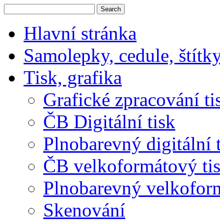
Hlavní stránka
Samolepky, cedule, štítk
Tisk, grafika
Grafické zpracování ti
ČB Digitální tisk
Plnobarevný digitální 
ČB velkoformátový ti
Plnobarevný velkoform
Skenování