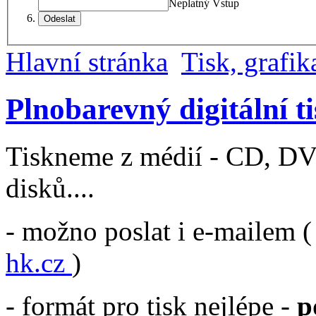
Neplatný Vstup
Odeslat
Hlavní stránka
Tisk, grafik
Plnobarevný digitální t
Tiskneme z médií - CD, DV
disků....
- možno poslat i e-mailem 
hk.cz
)
- formát pro tisk nejlépe -
p