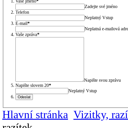
Vaše jméno
*
Zadejte své jméno
Telefon
Neplatný Vstup
E-mail
*
Neplatná e-mailová adr
Vaše zpráva
*
Napište svou zprávu
Napište slovem 20
*
Neplatný Vstup
Odeslat
Hlavní stránka
Vizitky, raz
razítek