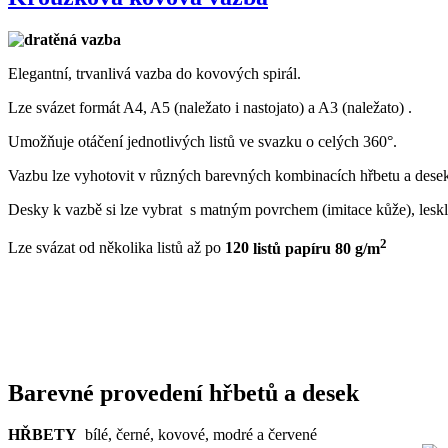
Elegantní, trvanlivá vazba do kovových spirál.
Lze svázet formát A4, A5 (naležato i nastojato) a A3 (naležato) .
Umožňuje otáčení jednotlivých listů ve svazku o celých 360°.
Vazbu lze vyhotovit v různých barevných kombinacích hřbetu a dese
Desky k vazbě si lze vybrat s matným povrchem (imitace kůže), lesk
2
Lze svázat od několika listů až
po
120
listů papíru 80 g/m
Barevné provedení hřbetů a desek
HŘBETY
bílé, černé, kovové, modré a červené