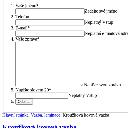
Vaše jméno
*
Zadejte své jméno
Telefon
Neplatný Vstup
E-mail
*
Neplatná e-mailová adr
Vaše zpráva
*
Napište svou zprávu
Napište slovem 20
*
Neplatný Vstup
Odeslat
Hlavní stránka
Vazba, laminace
Kroužková kovová vazba
Kroužková kovová vazba