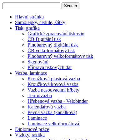
Hlavní stránka
Samolepky, cedule, štítky
Tisk, grafika
Grafické zpracování tiskovin
ČB Digitální tisk
Plnobarevný digitální tisk
ČB velkoformátový tisk
Plnobarevný velkoformátový tisk
Skenování
Příprava tiskových dat
Vazba, laminace
Kroužková plastová vazba
Kroužková kovová vazba
Vazba nasouvacími hřbety
Termovazba
Hřebenová vazba - Velobinder
Kalendářová vazba
Pevná vazba (kanálková)
Laminace
Laminace velkoformátová
Diplomové práce
Vizitky, razítka