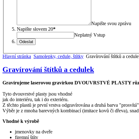
Napište svou zprávu
Napište slovem 20
*
Neplatný Vstup
Odeslat
Hlavní stránka
Samolepky, cedule, štítky
Gravírování štítků a cedul
Gravírování štítků a cedulek
Gravírujeme laserovou gravírkou DVOUVRSTVÉ PLASTY rů
Tyto dvouvrstvé plasty jsou vhodné
jak do interiéru, tak i do exteriéru.
Z těchto plastů je první vrstva odgravírována a druhá barva "prosvítá
Výběr je z mnoha barevných kombinací (imitace kovů či dřeva), snadná
Vhodné k výrobě
jmenovky na dveře
firemní štíty