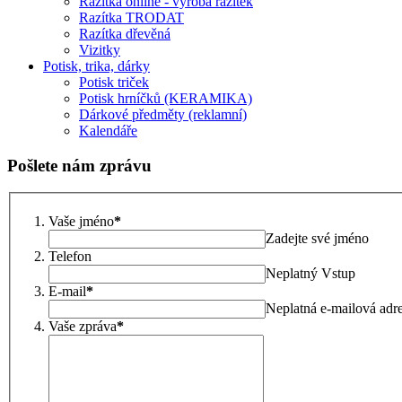
Razítka online - výroba razítek
Razítka TRODAT
Razítka dřevěná
Vizitky
Potisk, trika, dárky
Potisk triček
Potisk hrníčků (KERAMIKA)
Dárkové předměty (reklamní)
Kalendáře
Pošlete nám zprávu
Vaše jméno
*
Zadejte své jméno
Telefon
Neplatný Vstup
E-mail
*
Neplatná e-mailová adr
Vaše zpráva
*