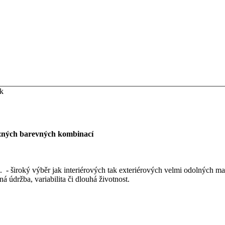
ek
zných barevných kombinací
". - široký výběr jak interiérových tak exteriérových velmi odolných mat
 údržba, variabilita či dlouhá životnost.