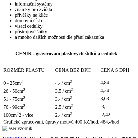
informační systémy
známky pro zvířata
přívěšky na klíče
domovní čísla
visací cedulky
přístrojové štítky
a mnoho dalších možností dle přání zákazníka
CENÍK - gravírování plastových štítků a cedulek
ROZMĚR PLASTU
CENA BEZ DPH
CENA S DPH
2
2
4,84
0 - 25cm
4,- / cm
2
2
4,24
26 - 50cm
3,5 / cm
2
2
3,63
51 - 75cm
3,- / cm
2
2
3,-
76 - 99cm
2,5 / cm
2
2
2,42
100cm
2 - více
2,- / cm
Grafické zpracování, úpravy motivů 400 Kč/hod.
484,-/hod